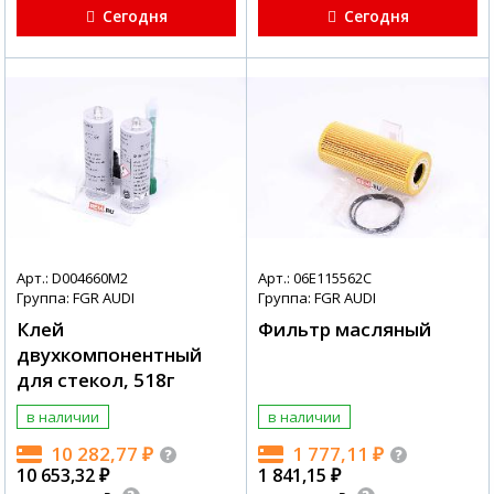
Сегодня
Сегодня
Арт.: D004660M2
Арт.: 06E115562C
Группа: FGR AUDI
Группа: FGR AUDI
Клей
Фильтр масляный
двухкомпонентный
для стекол, 518г
в наличии
в наличии
10 282,77
₽
1 777,11
₽
10 653,32
₽
1 841,15
₽