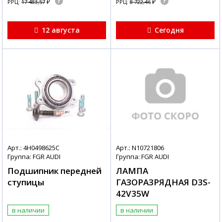
₽
₽
РРЦ:
17 483,57
РРЦ:
8 722,46
12 августа
Сегодня
Арт.: 4H0498625C
Арт.: N10721806
Группа: FGR AUDI
Группа: FGR AUDI
Подшипник передней
ЛАМПА
ступицы
ГАЗОРАЗРЯДНАЯ D3S-
42V35W
в наличии
в наличии