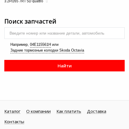
3.2P/265 7RT 5D quattro
Поиск запчастей
Введите номер или название детали, автомобиль
Например,
04E115561H
или
Задние тормозные колодки Skoda Octavia
Найти
Каталог
О компании
Как платить
Доставка
Контакты