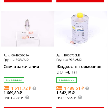
Арт.: 06H905601A
Арт.: B000750M3
Группа: FGR AUDI
Группа: FGR AUDI
Свеча зажигания
Жидкость тормозная
DOT-4, 1Л
в наличии
в наличии
1 611,72
₽
1 488,51
₽
1 669,80
₽
1 542,15
₽
₽
₽
РРЦ:
4 506,01
РРЦ:
4 142,22