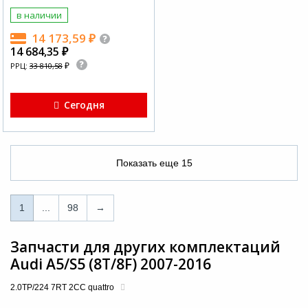
в наличии
14 173,59
₽
14 684,35
₽
₽
РРЦ:
33 810,58
Сегодня
Показать еще
15
1
1
...
98
→
...
Запчасти для других комплектаций
Audi A5/S5 (8T/8F) 2007-2016
98
2.0TP/224 7RT 2CC quattro
→