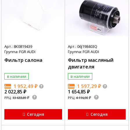
Арт.: 8K0819439
Арт.: 06J198403Q
Группа: FGR AUDI
Группа: FGR AUDI
Фильтр салона
Фильтр масляный
двигателя
в наличии
в наличии
1 952,49
₽
1 597,29
₽
2 022,85
₽
1 654,85
₽
₽
₽
РРЦ:
13 633,89
РРЦ:
4 116,90
Сегодня
Сегодня