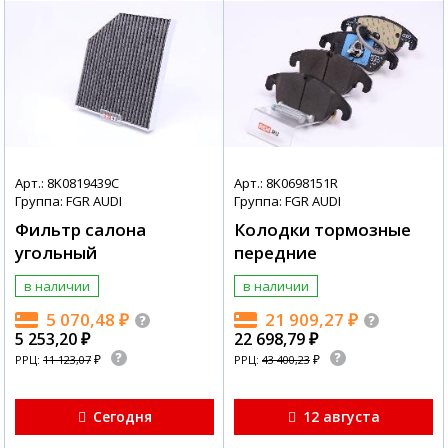
Арт.: 8K0819439C
Арт.: 8K0698151R
Группа: FGR AUDI
Группа: FGR AUDI
Фильтр салона
Колодки тормозные
угольный
передние
в наличии
в наличии
5 070,48
₽
21 909,27
₽
5 253,20
₽
22 698,79
₽
₽
₽
РРЦ:
11 123,07
РРЦ:
43 400,23
Сегодня
12 августа