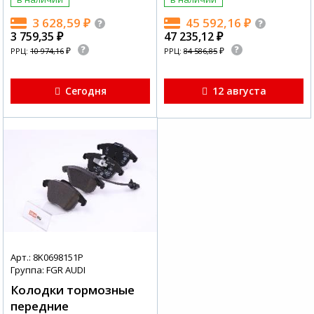
3 628,59
₽
45 592,16
₽
3 759,35
₽
47 235,12
₽
₽
₽
РРЦ:
10 974,16
РРЦ:
84 586,85
Сегодня
12 августа
Арт.: 8K0698151P
Группа: FGR AUDI
Колодки тормозные
передние