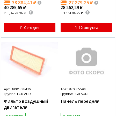
38 884,41
₽
27 279,25
₽
40 285,65
₽
28 262,29
₽
₽
₽
РРЦ:
67 207,02
РРЦ:
54 402,27
Сегодня
12 августа
Арт.: 8K0133843M
Арт.: 8K0805594L
Группа: FGR AUDI
Группа: FGR AUDI
Фильтр воздушный
Панель передняя
двигателя
в наличии
в наличии