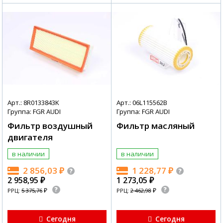
Арт.: 8R0133843K
Арт.: 06L115562B
Группа: FGR AUDI
Группа: FGR AUDI
Фильтр воздушный
Фильтр масляный
двигателя
в наличии
в наличии
2 856,03
₽
1 228,77
₽
2 958,95
₽
1 273,05
₽
₽
₽
РРЦ:
5 375,76
РРЦ:
2 462,98
Сегодня
Сегодня