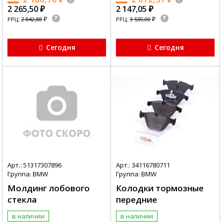
2 265,50
₽
2 147,05
₽
₽
₽
РРЦ:
2 842,88
РРЦ:
3 530,00
Сегодня
Сегодня
Арт.: 51317307896
Арт.: 34116780711
Группа: BMW
Группа: BMW
Молдинг лобового
Колодки тормозные
стекла
передние
в наличии
в наличии