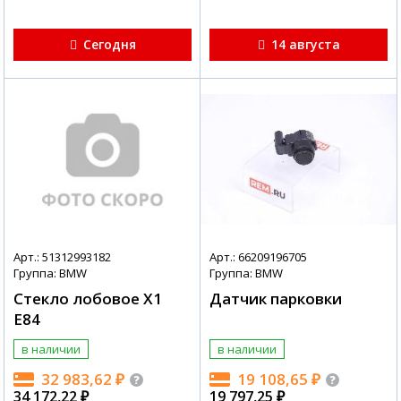
Сегодня
14 августа
Арт.: 51312993182
Арт.: 66209196705
Группа: BMW
Группа: BMW
Стекло лобовое X1
Датчик парковки
E84
в наличии
в наличии
32 983,62
₽
19 108,65
₽
34 172,22
₽
19 797,25
₽