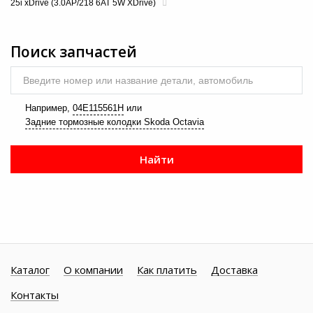
25i xDrive (3.0AP/218 6AT 5W XDrive)
Поиск запчастей
Введите номер или название детали, автомобиль
Например,
04E115561H
или
Задние тормозные колодки Skoda Octavia
Найти
Каталог
О компании
Как платить
Доставка
Контакты