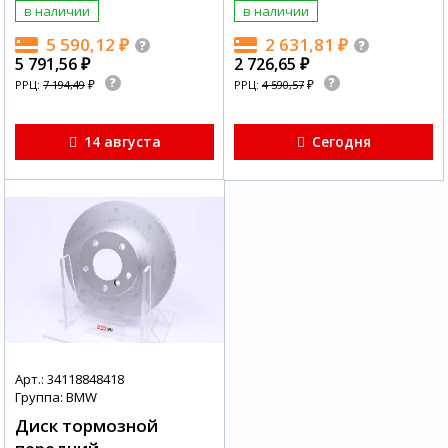
в наличии
в наличии
5 590,12
₽
2 631,81
₽
5 791,56
₽
2 726,65
₽
₽
₽
РРЦ:
7 194,49
РРЦ:
4 590,57
14 августа
Сегодня
Арт.: 34118848418
Группа: BMW
Диск тормозной