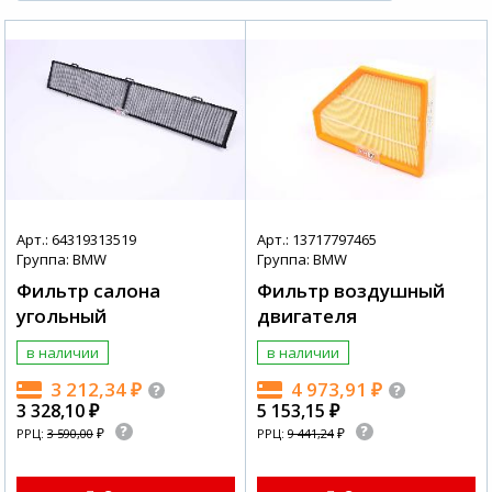
Арт.: 64319313519
Арт.: 13717797465
Группа: BMW
Группа: BMW
Фильтр салона
Фильтр воздушный
угольный
двигателя
в наличии
в наличии
3 212,34
₽
4 973,91
₽
3 328,10
₽
5 153,15
₽
₽
₽
РРЦ:
3 590,00
РРЦ:
9 441,24