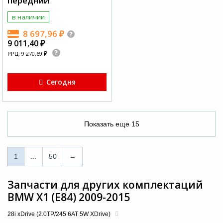
передний
в наличии
8 697,96
₽
9 011,40
₽
₽
РРЦ:
9 270,69
Сегодня
Показать еще
15
1
1
...
50
→
...
Запчасти для других комплектаций
BMW X1 (E84) 2009-2015
50
28i xDrive (2.0TP/245 6AT 5W XDrive)
→