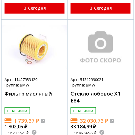
Сегодня
Сегодня
Арт.: 11427953129
Арт.: 51312990021
Группа: BMW
Группа: BMW
Фильтр масляный
Стекло лобовое X1
E84
в наличии
в наличии
1 739,37
₽
32 030,73
₽
1 802,05
₽
33 184,99
₽
₽
₽
РРЦ:
2 152,20
РРЦ:
46 542,77