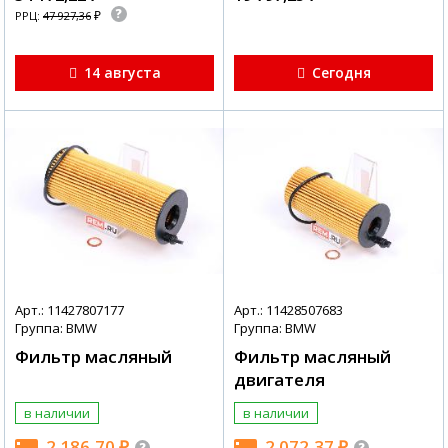
₽
РРЦ:
47 927,36
14 августа
Сегодня
Арт.: 11427807177
Арт.: 11428507683
Группа: BMW
Группа: BMW
Фильтр масляный
Фильтр масляный
двигателя
в наличии
в наличии
2 186,70
₽
2 072,37
₽