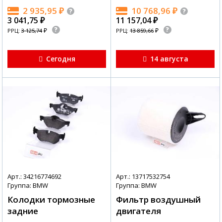
2 935,95
₽
10 768,96
₽
3 041,75
₽
11 157,04
₽
₽
₽
РРЦ:
3 125,74
РРЦ:
13 859,66
Сегодня
14 августа
Арт.: 34216774692
Арт.: 13717532754
Группа: BMW
Группа: BMW
Колодки тормозные
Фильтр воздушный
задние
двигателя