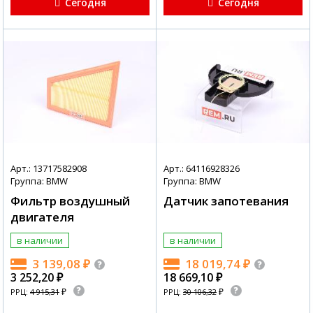
Сегодня
Сегодня
Арт.: 13717582908
Арт.: 64116928326
Группа: BMW
Группа: BMW
Фильтр воздушный
Датчик запотевания
двигателя
в наличии
в наличии
3 139,08
₽
18 019,74
₽
3 252,20
₽
18 669,10
₽
₽
₽
РРЦ:
4 915,31
РРЦ:
30 106,32