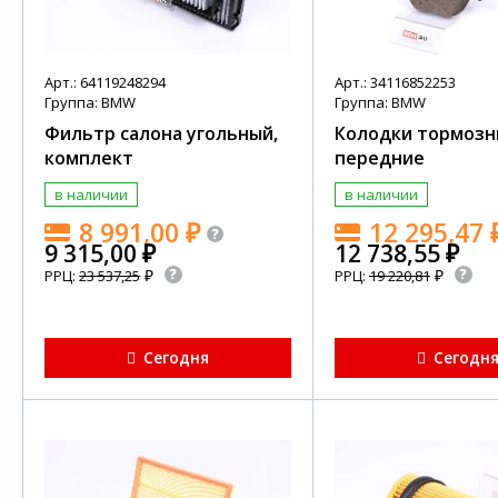
Арт.: 64119248294
Арт.: 34116852253
Группа: BMW
Группа: BMW
Фильтр салона угольный,
Колодки тормоз
комплект
передние
в наличии
в наличии
8 991,00
₽
12 295,47
9 315,00
₽
12 738,55
₽
₽
₽
РРЦ:
23 537,25
РРЦ:
19 220,81
Сегодня
Сегодн