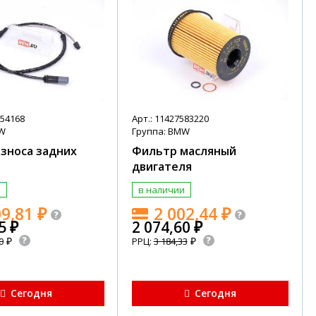
854168
Арт.: 11427583220
MW
Группа: BMW
зноса задних
Фильтр масляный
двигателя
и
в наличии
09,81
₽
2 002,44
₽
65
₽
2 074,60
₽
₽
₽
0
РРЦ:
3 184,33
Сегодня
Сегодня