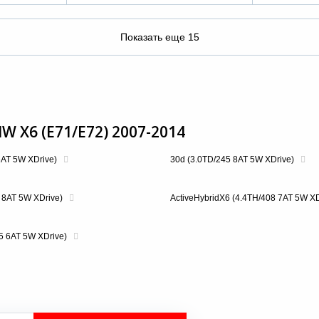
Показать еще
15
 X6 (E71/E72) 2007-2014
6AT 5W XDrive)
30d (3.0TD/245 8AT 5W XDrive)
 8AT 5W XDrive)
ActiveHybridX6 (4.4TH/408 7AT 5W X
5 6AT 5W XDrive)