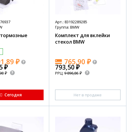
776937
Арт.: 83192289285
MW
Группа: BMW
 тормозные
Комплект для вклейки
стекол BMW
и
91,89
₽
765,90
₽
85
₽
793,50
₽
₽
₽
98
РРЦ:
9 896,86
Сегодня