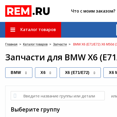
Что с моим заказом?
Каталог товаров
Главная
>
Каталог товаров
>
Запчасти
>
BMW X6 (E71/E72) X6 M50d (
Запчасти
для
BMW X6 (E71/
BMW
X6
X6 (E71/E72)
X6 
ил
Выберите группу