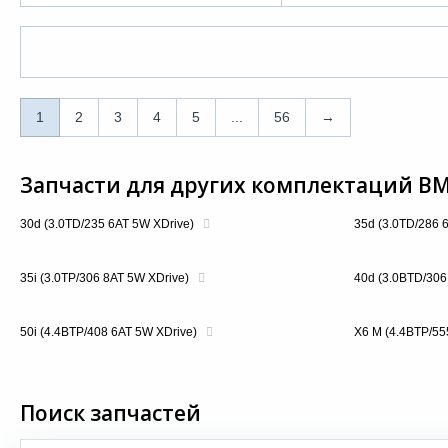
1
2
3
4
5
...
56
→
Запчасти для других комплектаций BMW
1
30d (3.0TD/235 6AT 5W XDrive)
35d (3.0TD/286 
2
3
35i (3.0TP/306 8AT 5W XDrive)
40d (3.0BTD/306
4
50i (4.4BTP/408 6AT 5W XDrive)
X6 M (4.4BTP/55
5
...
Поиск запчастей
56