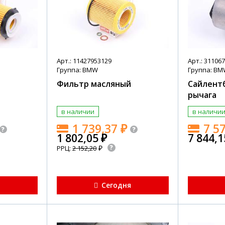
Арт.: 11427953129
Арт.: 31106
Группа: BMW
Группа: B
й
Фильтр масляный
Сайлент
рычага
в наличии
в наличи
1 739,37
₽
7 5
1 802,05
₽
7 844,
₽
РРЦ:
2 152,20
я
Сегодня