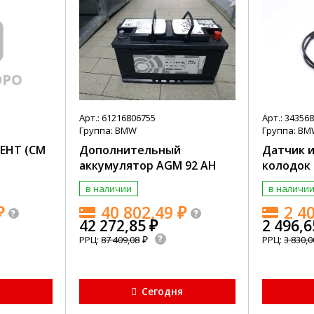
Арт.: 61216806755
Арт.: 34356
Группа: BMW
Группа: B
ЕНТ (СМ
Дополнительный
Датчик и
аккумулятор AGM 92 AH
колодок
в наличии
в наличи
₽
40 802,49
₽
2 4
42 272,85
₽
2 496,
₽
РРЦ:
87 409,08
РРЦ:
3 830,0
я
Сегодня