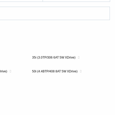
35i (3.0TP/306 6AT 5W XDrive)
Drive)
50i (4.4BTP/408 8AT 5W XDrive)