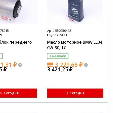
778015
Арт.: 550050412
MW
Группа: SHELL
блок переднего
Масло моторное BMW LL04
0W-30, 1Л
и
в наличии
71,31
₽
3 229,66
₽
15
₽
3 421,25
₽
Сегодня
Сегодня