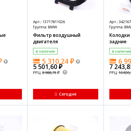
Арт.: 13717811026
Арт.: 34216
Группа: BMW
Группа: B
ные
Фильтр воздушный
Колодки
двигателя
задние
в наличии
в наличи
₽
5 310,24
₽
6 9
5 501,60
₽
7 243,
₽
РРЦ:
8 988,79
РРЦ:
10 830,
я
Сегодня