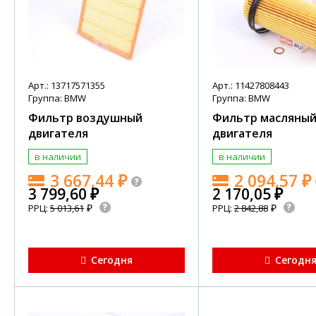
Арт.: 13717571355
Арт.: 11427808443
Группа: BMW
Группа: BMW
Фильтр воздушный
Фильтр масляны
двигателя
двигателя
в наличии
в наличии
3 667,44
₽
2 094,57
₽
3 799,60
₽
2 170,05
₽
₽
₽
РРЦ:
5 013,61
РРЦ:
2 842,88
Сегодня
Сегодн