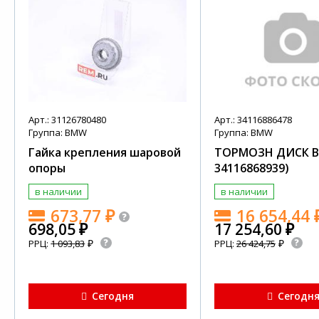
Арт.: 31126780480
Арт.: 34116886478
Группа: BMW
Группа: BMW
Гайка крепления шаровой
ТОРМОЗН ДИСК В
опоры
34116868939)
в наличии
в наличии
673,77
₽
16 654,44
698,05
₽
17 254,60
₽
₽
₽
РРЦ:
1 093,83
РРЦ:
26 424,75
Сегодня
Сегодн