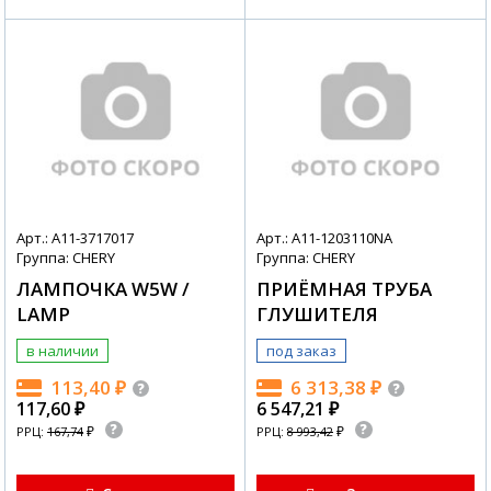
Арт.: A11-3717017
Арт.: A11-1203110NA
Группа: CHERY
Группа: CHERY
ЛАМПОЧКА W5W /
ПРИЁМНАЯ ТРУБА
LAMP
ГЛУШИТЕЛЯ
в наличии
под заказ
113,40
₽
6 313,38
₽
117,60
₽
6 547,21
₽
₽
₽
РРЦ:
167,74
РРЦ:
8 993,42