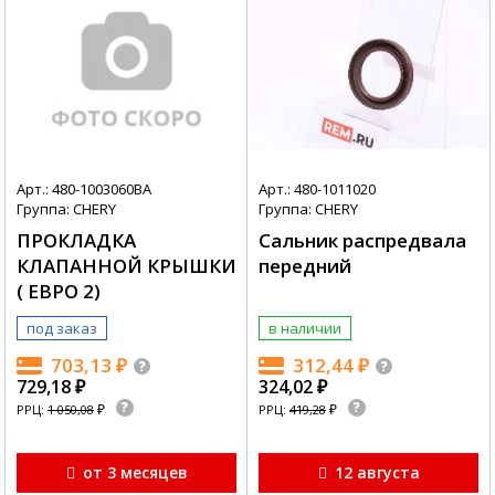
Арт.: 480-1003060BA
Арт.: 480-1011020
Группа: CHERY
Группа: CHERY
ПРОКЛАДКА
Сальник распредвала
КЛАПАННОЙ КРЫШКИ
передний
( ЕВРО 2)
под заказ
в наличии
703,13
₽
312,44
₽
729,18
₽
324,02
₽
₽
₽
РРЦ:
1 050,08
РРЦ:
419,28
от 3 месяцев
12 августа