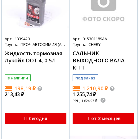
Арт.: 1339420
Арт.: 015301189AA
Группа: ПРОЧ АВТОХИМИЯ (АВТОХИМИЯ + МАСЛА)
Группа: CHERY
Жидкость тормозная
САЛЬНИК
Лукойл DOT 4, 0.5Л
ВЫХОДНОГО ВАЛА
КПП
в наличии
под заказ
198,19
₽
1 210,90
₽
213,43
₽
1 255,74
₽
₽
РРЦ:
1 624,93
Сегодня
от 3 месяцев