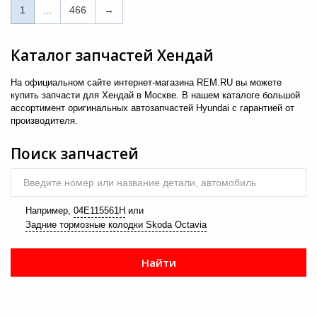
1
1
...
466
→
...
Каталог запчастей Хендай
466
На официальном сайте интернет-магазина REM.RU вы можете
→
купить запчасти для Хендай в Москве. В нашем каталоге большой
ассортимент оригинальных автозапчастей Hyundai с гарантией от
производителя.
Поиск запчастей
Введите номер или название детали, автомобиль
Например,
04E115561H
или
Задние тормозные колодки Skoda Octavia
Найти