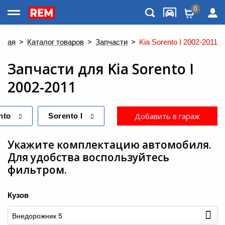
0
Каталог товаров
вная
>
Каталог товаров
>
Запчасти
>
Kia Sorento I 2002-2011
Запчасти
для
Kia Sorento I
2002-2011
Добавить в гараж
nto
Sorento I
Укажите комплектацию автомобиля.
Для удобства воспользуйтесь
фильтром.
Меню
Кузов