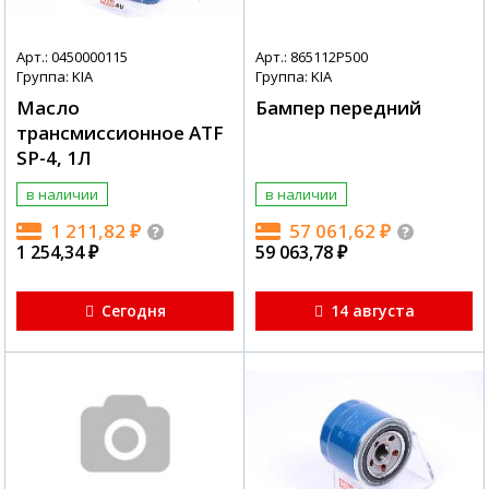
Арт.: 0450000115
Арт.: 865112P500
Группа: KIA
Группа: KIA
Масло
Бампер передний
трансмиссионное ATF
SP-4, 1Л
в наличии
в наличии
1 211,82
₽
57 061,62
₽
1 254,34
₽
59 063,78
₽
Сегодня
14 августа