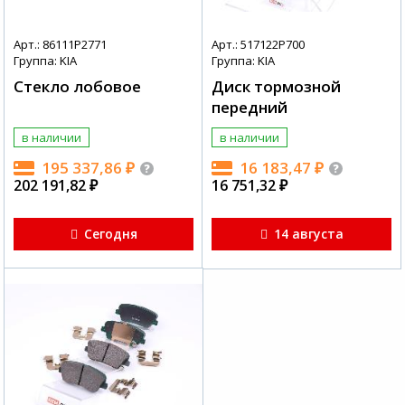
Арт.: 86111P2771
Арт.: 517122P700
Группа: KIA
Группа: KIA
Стекло лобовое
Диск тормозной
передний
в наличии
в наличии
195 337,86
₽
16 183,47
₽
202 191,82
₽
16 751,32
₽
Сегодня
14 августа