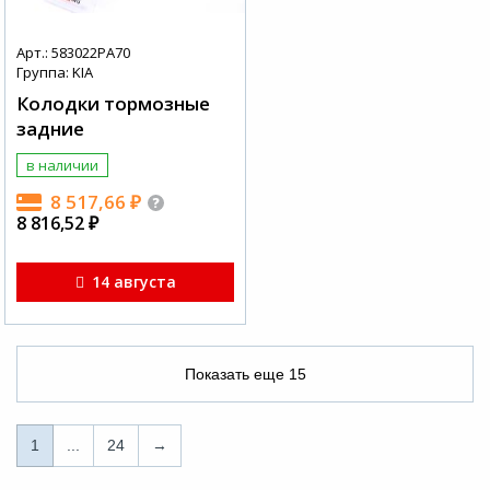
Арт.: 583022PA70
Группа: KIA
Колодки тормозные
задние
в наличии
8 517,66
₽
8 816,52
₽
14 августа
Показать еще
15
1
1
...
24
→
...