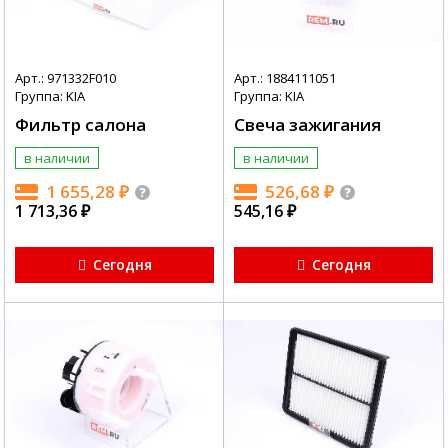
Арт.: 971332F010
Арт.: 1884111051
Группа: KIA
Группа: KIA
Фильтр салона
Свеча зажигания
в наличии
в наличии
1 655,28
₽
526,68
₽
1 713,36
₽
545,16
₽
Сегодня
Сегодня