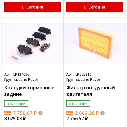
Сегодня
Сегодня
Арт.: LR134696
Арт.: LR005816
Группа: Land Rover
Группа: Land Rover
Колодки тормозные
Фильтр воздушный
задние
двигателя
в наличии
в наличии
7 750,67
₽
2 662,28
₽
8 025,03
₽
2 756,52
₽