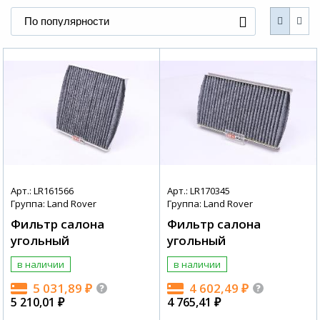
По популярности
Арт.: LR161566
Арт.: LR170345
Группа: Land Rover
Группа: Land Rover
Фильтр салона
Фильтр салона
угольный
угольный
в наличии
в наличии
5 031,89
₽
4 602,49
₽
5 210,01
₽
4 765,41
₽