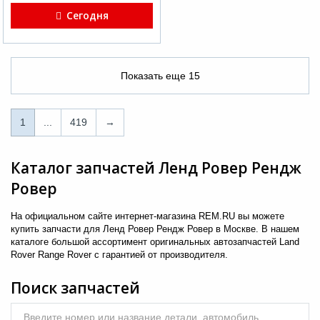
Сегодня
Показать еще
15
1
1
...
419
→
...
Каталог запчастей Ленд Ровер Рендж
419
Ровер
→
На официальном сайте интернет-магазина REM.RU вы можете
купить запчасти для Ленд Ровер Рендж Ровер в Москве. В нашем
каталоге большой ассортимент оригинальных автозапчастей Land
Rover Range Rover с гарантией от производителя.
Поиск запчастей
Введите номер или название детали, автомобиль