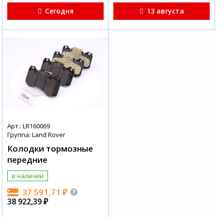
Сегодня
13 августа
Арт.: LR160069
Группа: Land Rover
Колодки тормозные
передние
в наличии
37 591,71
₽
38 922,39
₽