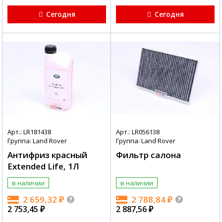
Сегодня
Сегодня
Арт.: LR181438
Арт.: LR056138
Группа: Land Rover
Группа: Land Rover
Антифриз красный
Фильтр салона
Extended Life, 1Л
в наличии
в наличии
2 659,32
₽
2 788,84
₽
2 753,45
₽
2 887,56
₽