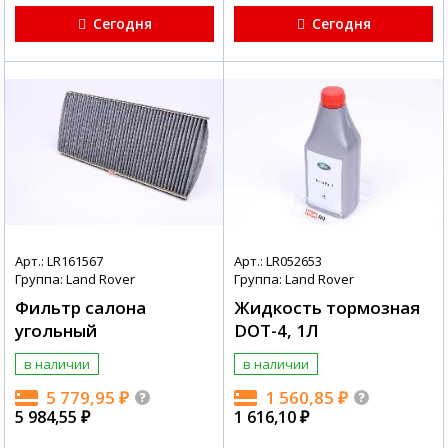
Сегодня
Сегодня
Арт.: LR161567
Арт.: LR052653
Группа: Land Rover
Группа: Land Rover
Фильтр салона
Жидкость тормозная
угольный
DOT-4, 1Л
в наличии
в наличии
5 779,95
₽
1 560,85
₽
5 984,55
₽
1 616,10
₽