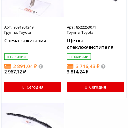
Арт.: 9091901249
Арт.: 8522253071
Группа: Toyota
Группа: Toyota
Свеча зажигания
Щетка
стеклоочистителя
в наличии
в наличии
2 891,04
₽
3 716,43
₽
2 967,12
₽
3 814,24
₽
Сегодня
Сегодня