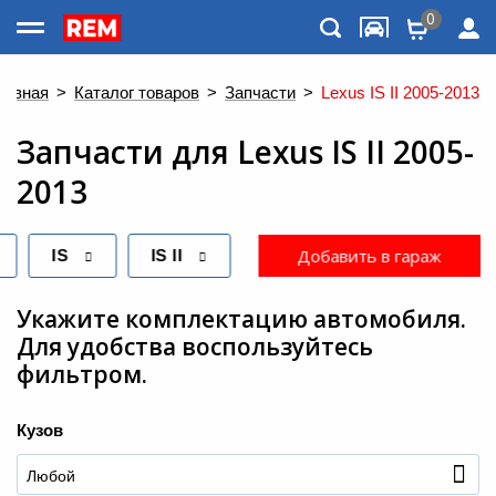
0
Каталог товаров
лавная
>
Каталог товаров
>
Запчасти
>
Lexus IS II 2005-2013
Запчасти
для
Lexus IS II 2005-
2013
Добавить в гараж
IS
IS II
Укажите комплектацию автомобиля.
Для удобства воспользуйтесь
фильтром.
Меню
Кузов