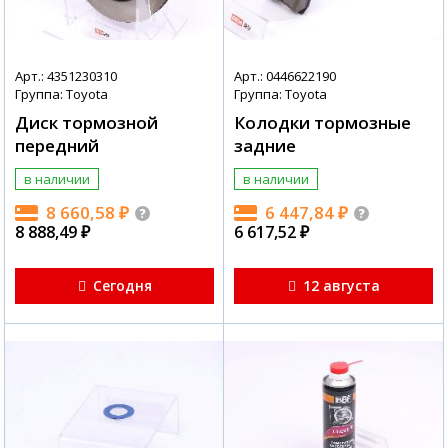
Арт.: 4351230310
Арт.: 0446622190
Группа: Toyota
Группа: Toyota
Диск тормозной
Колодки тормозные
передний
задние
в наличии
в наличии
8 660,58
₽
6 447,84
₽
8 888,49
₽
6 617,52
₽
Сегодня
12 августа