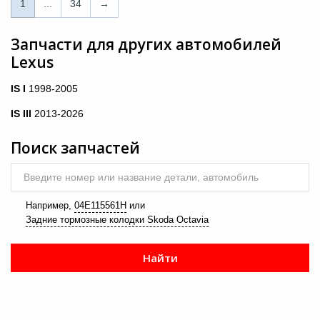
1
1
...
34
→
...
Запчасти для других автомобилей
Lexus
34
→
IS I
1998-2005
IS III
2013-2026
Поиск запчастей
Введите номер или название детали, автомобиль
Например,
04E115561H
или
Задние тормозные колодки Skoda Octavia
Найти