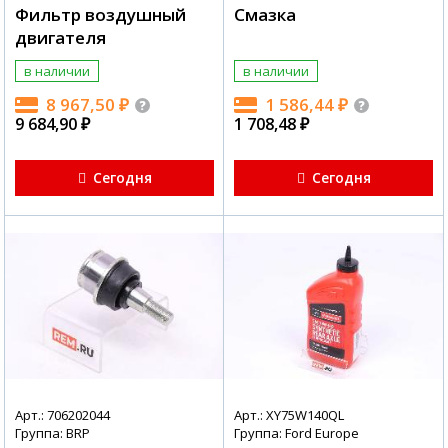
Фильтр воздушный
Смазка
двигателя
в наличии
в наличии
8 967,50
₽
1 586,44
₽
9 684,90
₽
1 708,48
₽
Сегодня
Сегодня
Арт.: 706202044
Арт.: XY75W140QL
Группа: BRP
Группа: Ford Europe