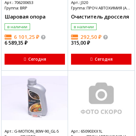
Арт.: 706200653
Арт.: J320
Группа: BRP
Группа: ПРОЧ АВТОХИМИЯ (АВТОХИМИЯ + МАСЛА)
Шаровая опора
Очиститель дросселя
в наличии
в наличии
6 101,25
₽
292,50
₽
6 589,35
₽
315,00
₽
Сегодня
Сегодня
Арт.: G-MOTION_80W-90_GL-5
Арт.: 650903XX1L