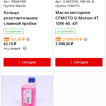
Арт.: 995641400
Арт.: G-MOTION_10W-40_4L
Группа: Mazda
Группа: CFMOTO
Кольцо
Масло моторное
уплотнительное
CFMOTO G-Motion 4T
сливной пробки
10W-40, 4Л
в наличии
в наличии
60,48
₽
2 098,00
₽
62,10
₽
2 098,00
₽
₽
РРЦ:
211,06
Сегодня
Сегодня