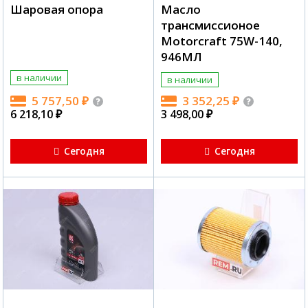
Шаровая опора
Масло
трансмиcсионое
Motorcraft 75W-140,
946МЛ
в наличии
в наличии
5 757,50
₽
3 352,25
₽
6 218,10
₽
3 498,00
₽
Сегодня
Сегодня