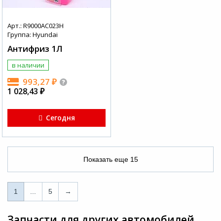
Арт.: R9000AC023H
Группа: Hyundai
Антифриз 1Л
в наличии
993,27
₽
1 028,43
₽
Сегодня
Показать еще
15
1
1
...
5
→
...
Запчасти для других автомобилей