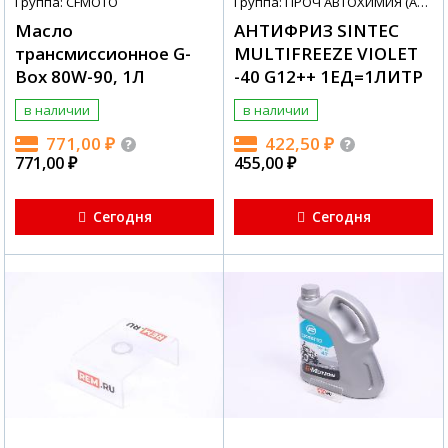
Группа: CFMOTO
Группа: ПРОЧ АВТОХИМИЯ (АВТОХИМИЯ + МАСЛА)
Масло
АНТИФРИЗ SINTEC
трансмиссионное G-
MULTIFREEZE VIOLET
Box 80W-90, 1Л
-40 G12++ 1ЕД=1ЛИТР
в наличии
в наличии
771,00
₽
422,50
₽
771,00
₽
455,00
₽
Сегодня
Сегодня