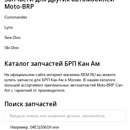
Moto-BRP
5
→
Commander
Lynx
Sea-Doo
Ski-Doo
Каталог запчастей БРП Кан Ам
На официальном сайте интернет-магазина REM.RU вы можете
купить запчасти для БРП Кан Ам в Москве. В нашем каталоге
большой ассортимент оригинальных автозапчастей Moto-BRP Can-
Am с гарантией от производителя.
Поиск запчастей
Введите номер или название детали, автомобиль
Например,
04E115561H
или