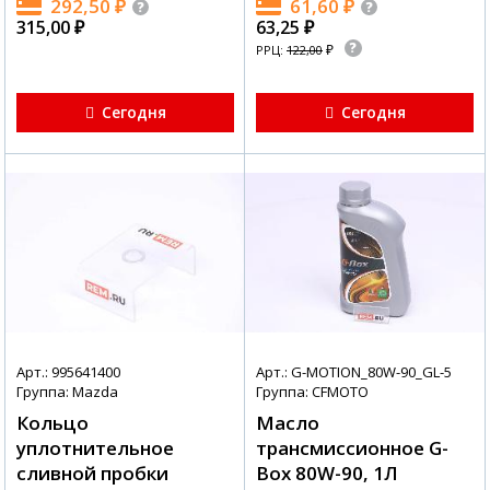
292,50
₽
61,60
₽
315,00
₽
63,25
₽
₽
РРЦ:
122,00
Сегодня
Сегодня
Арт.: 995641400
Арт.: G-MOTION_80W-90_GL-5
Группа: Mazda
Группа: CFMOTO
Кольцо
Масло
уплотнительное
трансмиссионное G-
сливной пробки
Box 80W-90, 1Л