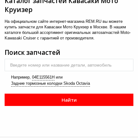
Каталог запчастей Кавасаки Мото
3
Круизер
→
На официальном сайте интернет-магазина REM.RU вы можете
купить запчасти для Кавасаки Мото Круизер в Москве. В нашем
каталоге большой ассортимент оригинальных автозапчастей Moto-
Kawasaki Cruiser с гарантией от производителя.
Поиск запчастей
Введите номер или название детали, автомобиль
Например,
04E115561H
или
Задние тормозные колодки Skoda Octavia
Найти