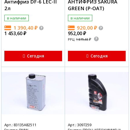
Антифриз DF-6 LEC-II
АНТИФРИЗ SAKURA
2л
GREEN (P-OAT)
в наличии
в наличии
1 390,40
₽
920,00
₽
1 453,60
₽
952,00
₽
₽
РРЦ:
1 879,65
Сегодня
Сегодня
Арт.: 83135A82511
Арт.: 3097259