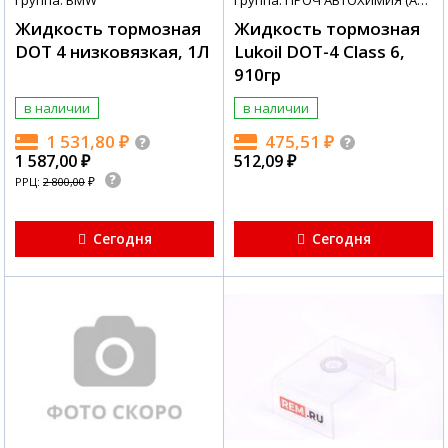
Группа: BMW
Группа: ПРОЧ АВТОХИМИЯ (АВТОХИМИЯ + МАСЛА)
Жидкость тормозная
Жидкость тормозная
DOT 4 низковязкая, 1Л
Lukoil DOT-4 Class 6,
910гр
в наличии
в наличии
1 531,80
₽
475,51
₽
1 587,00
₽
512,09
₽
₽
РРЦ:
2 800,00
Сегодня
Сегодня