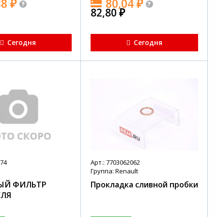
88
₽
80,04
₽
82,80
₽
Сегодня
Сегодня
674
Арт.: 7703062062
Группа: Renault
ЫЙ ФИЛЬТР
Прокладка сливной пробки
ЕЛЯ