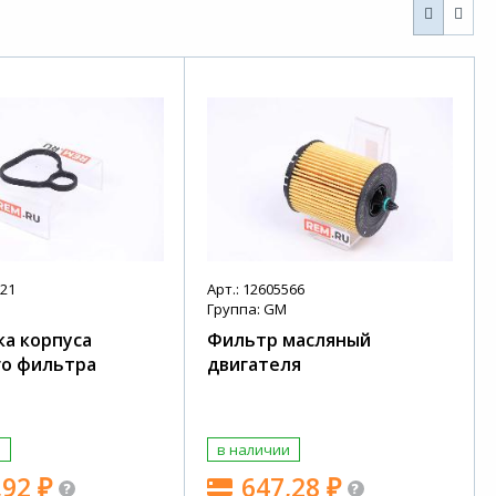
321
Арт.: 12605566
Группа: GM
а корпуса
Фильтр масляный
го фильтра
двигателя
и
в наличии
,92
₽
647,28
₽