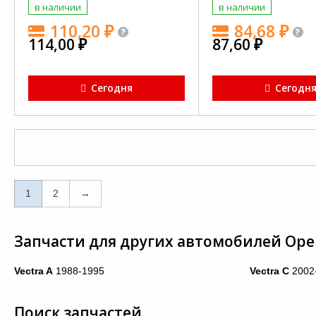
в наличии
в наличии
110,20
₽
84,68
₽
114,00
₽
87,60
₽
Сегодня
Сегодн
1
2
→
Запчасти для других автомобилей Ope
1
Vectra A
1988-1995
Vectra C
2002
2
→
Поиск запчастей