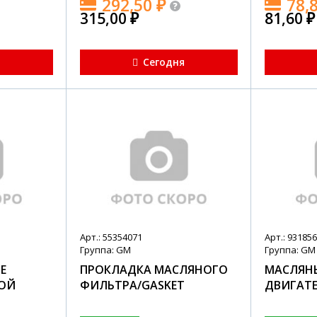
292,50
₽
78,
315,00
₽
81,60
₽
я
Сегодня
Арт.: 55354071
Арт.: 93185
Группа: GM
Группа: GM
Е
ПРОКЛАДКА МАСЛЯНОГО
МАСЛЯН
ОЙ
ФИЛЬТРА/GASKET
ДВИГАТ