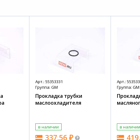
Арт.: 55353331
Арт.: 55353
Группа: GM
Группа: GM
са
Прокладка трубки
Прокладк
ра
маслоохладителя
масляно
в наличии
в наличи
337,56
₽
419