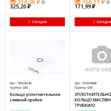
314,36
₽
166,11
₽
325,20
₽
171,99
₽
Сегодня
Сегодн
Арт.: 90528145
Арт.: 55354068
Группа: GM
Группа: GM
Кольцо уплотнительное
УПЛОТНИТЕЛЬНО
сливной пробки
КОЛЬЦО МАСЛЯН
ТРУБКИ/O