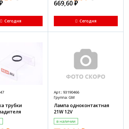
₽
669,60
₽
Сегодня
Сегодня
547
Арт.: 93190466
Группа: GM
ка трубки
Лампа одноконтактная
ладителя
21W 12V
и
в наличии