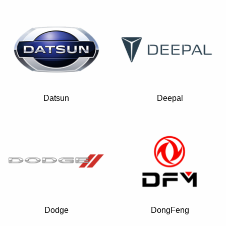
Datsun
Deepal
Dodge
DongFeng