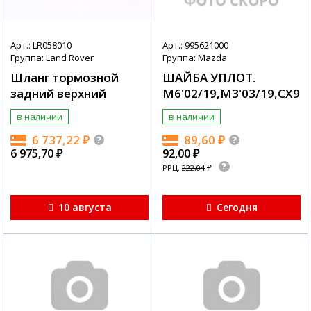
Арт.: LR058010
Арт.: 995621000
Группа: Land Rover
Группа: Mazda
Шланг тормозной
ШАЙБА УПЛОТ.
задний верхний
M6'02/19,M3'03/19,CX9'0
в наличии
в наличии
6 737,22
₽
89,60
₽
6 975,70
₽
92,00
₽
₽
РРЦ:
222,04
10 августа
Сегодня