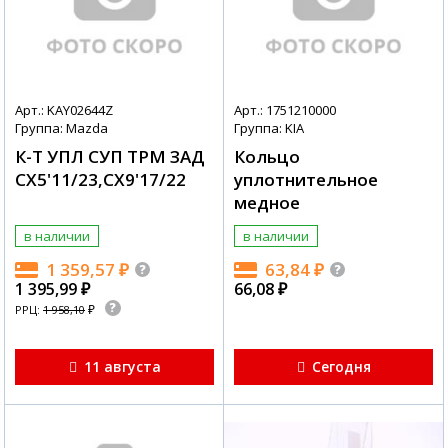
Арт.: KAY02644Z
Арт.: 1751210000
Группа: Mazda
Группа: KIA
К-Т УПЛ СУП ТРМ ЗАД
Кольцо
CX5'11/23,CX9'17/22
уплотнительное
медное
в наличии
в наличии
1 359,57
₽
63,84
₽
1 395,99
₽
66,08
₽
₽
РРЦ:
1 958,10
11 августа
Сегодня