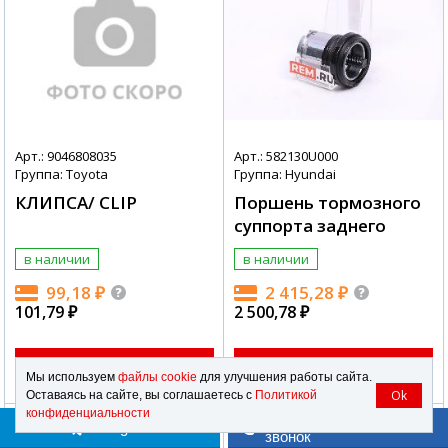
Арт.: 9046808035
Арт.: 582130U000
Группа: Toyota
Группа: Hyundai
КЛИПСА/ CLIP
Поршень тормозного
суппорта заднего
в наличии
в наличии
99,18
₽
2 415,28
₽
101,79
₽
2 500,78
₽
Сегодня
12 августа
Мы используем
файлы cookie
для улучшения работы сайта.
Ok
Оставаясь на сайте, вы соглашаетесь с
Политикой
конфиденциальности
Заказать обратный
Telegram
звонок