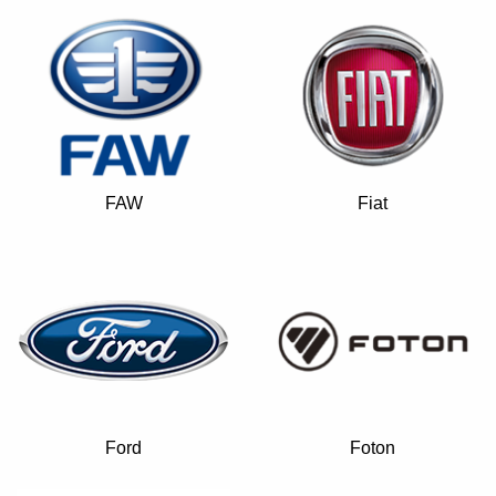
FAW
Fiat
Ford
Foton