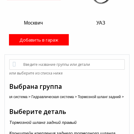
Москвич
УАЗ
Добавить в гараж
Введите название группы или детали
или выберите из списка ниже
Выбрана группа
мозная система
>
Гидравлическая система
>
Тормозной шланг задний
>
Выберите деталь
Тормозной шланг задний правый
Кронштейн крепления заднего тормозного шланга