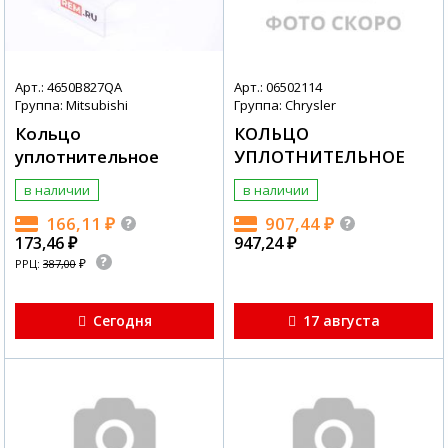
Арт.: 4650B827QA
Арт.: 06502114
Группа: Mitsubishi
Группа: Chrysler
Кольцо
КОЛЬЦО
уплотнительное
УПЛОТНИТЕЛЬНОЕ
в наличии
в наличии
166,11
₽
907,44
₽
173,46
₽
947,24
₽
₽
РРЦ:
387,00
Сегодня
17 августа