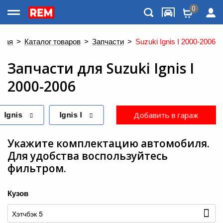
0
Каталог товаров
вная
>
Каталог товаров
>
Запчасти
>
Suzuki Ignis I 2000-2006
Запчасти
для
Suzuki Ignis I
2000-2006
Добавить в гараж
Ignis
Ignis I
Укажите комплектацию автомобиля.
Для удобства воспользуйтесь
фильтром.
Меню
Кузов