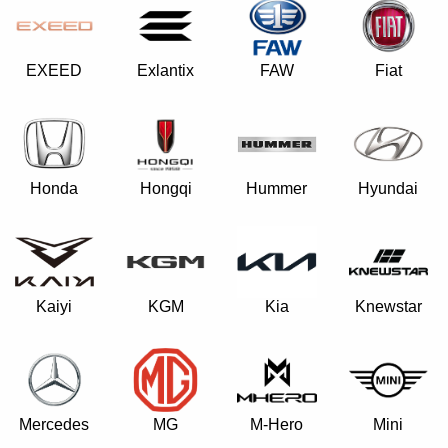
EXEED
Exlantix
FAW
Fiat
Hongqi
Honda
Hummer
Hyundai
Kaiyi
KGM
Kia
Knewstar
Mercedes
MG
M-Hero
Mini