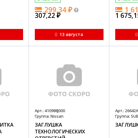
299,34
₽
1 6
307,22
₽
1 675,
я
13 августа
Арт.: 410988J000
Арт.: 26642
Группа: Nissan
Группа: SU
ИТКА
ЗАГЛУШКА
ЗАГЛУШК
А
ТЕХНОЛОГИЧЕСКИХ