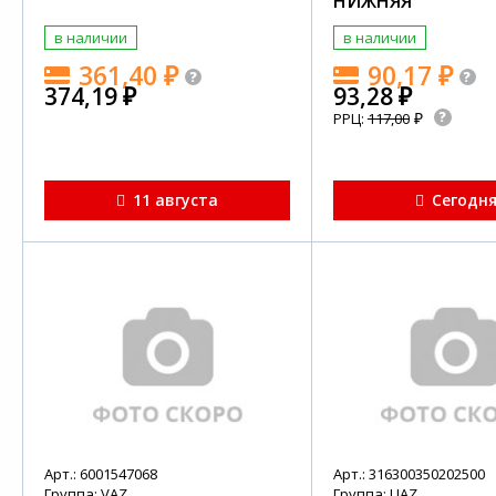
НИЖНЯЯ
в наличии
в наличии
361,40
₽
90,17
₽
374,19
₽
93,28
₽
₽
РРЦ:
117,00
11 августа
Сегодн
Арт.: 6001547068
Арт.: 316300350202500
Группа: VAZ
Группа: UAZ