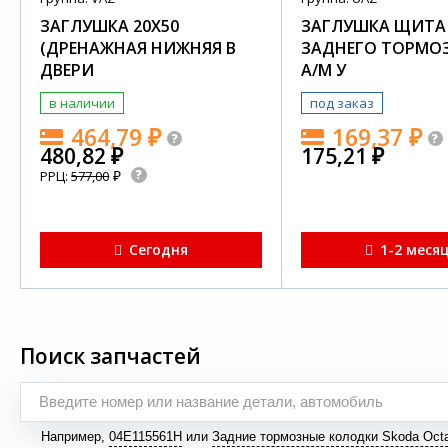
ЗАГЛУШКА 20Х50
ЗАГЛУШКА ЩИТА
(ДРЕНАЖНАЯ НИЖНЯЯ В
ЗАДНЕГО ТОРМОЗ
ДВЕРИ
А/М У
в наличии
под заказ
464,79
₽
169,37
₽
480,82
₽
175,21
₽
₽
РРЦ:
577,00
Сегодня
1-2 меся
Поиск запчастей
Например,
04E115561H
или
Задние тормозные колодки Skoda Octa