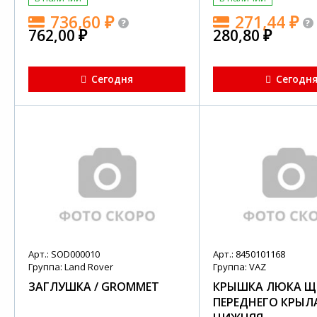
736,60
₽
271,44
₽
762,00
₽
280,80
₽
Сегодня
Сегодн
Арт.: SOD000010
Арт.: 8450101168
Группа: Land Rover
Группа: VAZ
ЗАГЛУШКА / GROMMET
КРЫШКА ЛЮКА Щ
ПЕРЕДНЕГО КРЫЛ