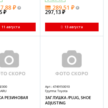
17,88
₽
289,51
₽
15
₽
297,13
₽
11 августа
13 августа
AE000
Арт.: 4749150010
BARU
Группа: Toyota
А РЕЗИНОВАЯ
ЗАГЛУШКА /PLUG, SHOE
ADJUSTING