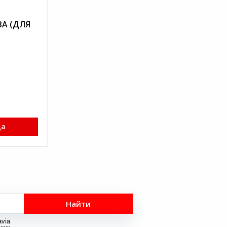
А (ДЛЯ
ца
Найти
via