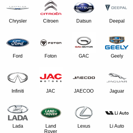
Chrysler
Citroen
Datsun
Deepal
Ford
Foton
GAC
Geely
Infiniti
JAC
JAECOO
Jaguar
Lada
Land
Lexus
Li Auto
Rover