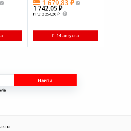
1 679,83
₽
1 742,05
₽
₽
РРЦ:
2 254,20
та
14 августа
Найти
via
такты