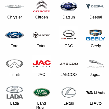
Chrysler
Citroen
Datsun
Deepal
Ford
Foton
GAC
Geely
Infiniti
JAC
JAECOO
Jaguar
Lada
Land
Lexus
Li Auto
Rover