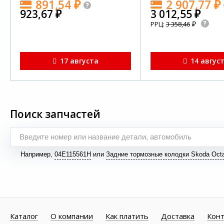
891,54
₽
2 907,77
₽
923,67
₽
3 012,55
₽
₽
РРЦ:
3 358,46
17 августа
14 авгус
Поиск запчастей
Например,
04E115561H
или
Задние тормозные колодки Skoda Octa
Каталог
О компании
Как платить
Доставка
Кон