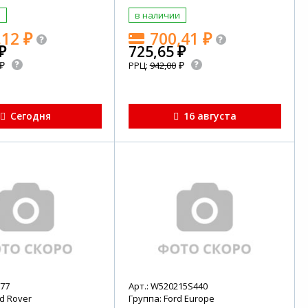
и
в наличии
,12
₽
700,41
₽
₽
725,65
₽
₽
₽
РРЦ:
942,00
Сегодня
16 августа
277
Арт.: W520215S440
d Rover
Группа: Ford Europe