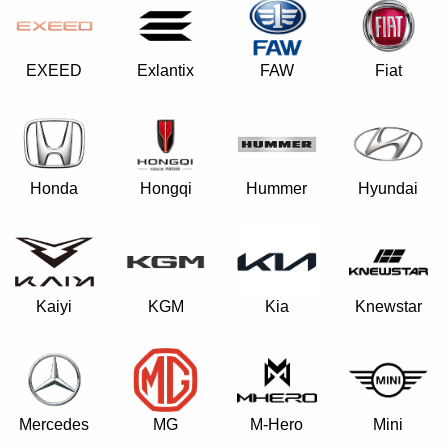
EXEED
Exlantix
FAW
Fiat
Hongqi
Honda
Hummer
Hyundai
Kaiyi
KGM
Kia
Knewstar
Mercedes
MG
M-Hero
Mini