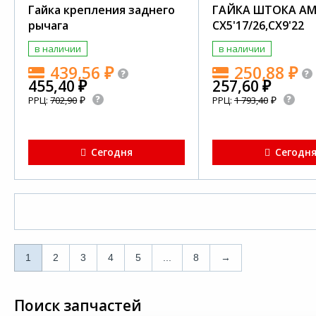
Гайка крепления заднего
ГАЙКА ШТОКА АМ
рычага
CX5'17/26,CX9'22
в наличии
в наличии
439,56
₽
250,88
₽
455,40
₽
257,60
₽
₽
₽
РРЦ:
702,90
РРЦ:
1 793,40
Сегодня
Сегодн
1
2
3
4
5
...
8
→
Поиск запчастей
1