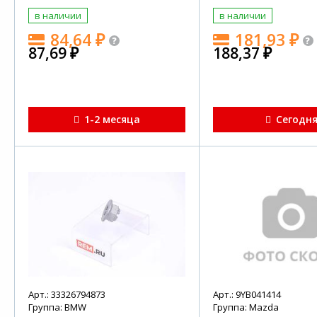
в наличии
в наличии
84,64
₽
181,93
₽
87,69
₽
188,37
₽
1-2 месяца
Сегодн
Арт.: 33326794873
Арт.: 9YB041414
Группа: BMW
Группа: Mazda