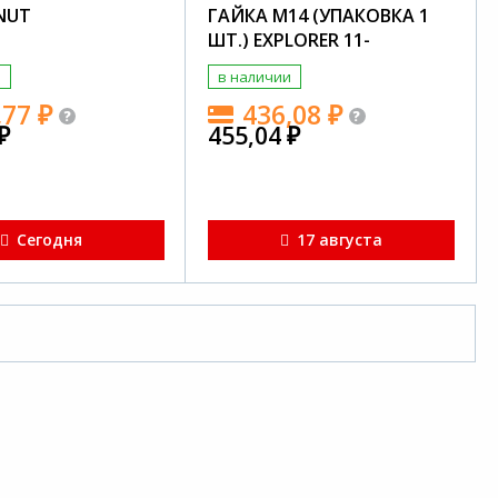
 NUT
ГАЙКА М14 (УПАКОВКА 1
ШТ.) EXPLORER 11-
и
в наличии
,77
₽
436,08
₽
₽
455,04
₽
Сегодня
17 августа