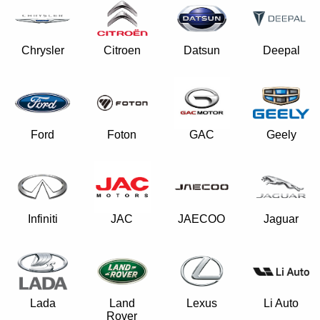
Chrysler
Citroen
Datsun
Deepal
Ford
Foton
GAC
Geely
Infiniti
JAC
JAECOO
Jaguar
Lada
Land
Lexus
Li Auto
Rover