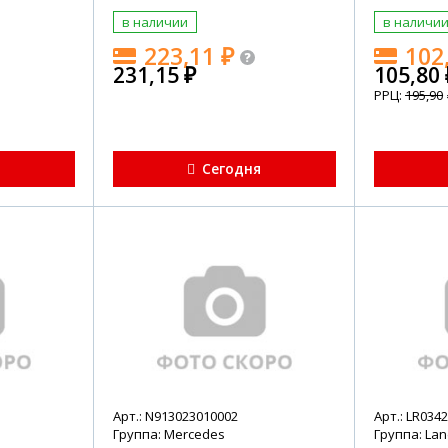
в наличии
в наличи
223,11
₽
102
231,15
₽
105,80
РРЦ:
195,90
я
Сегодня
Арт.: N913023010002
Арт.: LR034
Группа: Mercedes
Группа: Lan