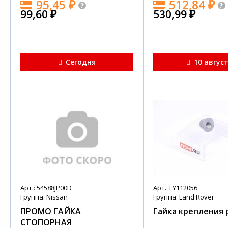
95,45
₽
512,84
₽
99,60
₽
530,99
₽
Сегодня
10 авгус
Арт.: 54588JP00D
Арт.: FY112056
Группа: Nissan
Группа: Land Rover
ПРОМО ГАЙКА
Гайка крепления 
СТОПОРНАЯ