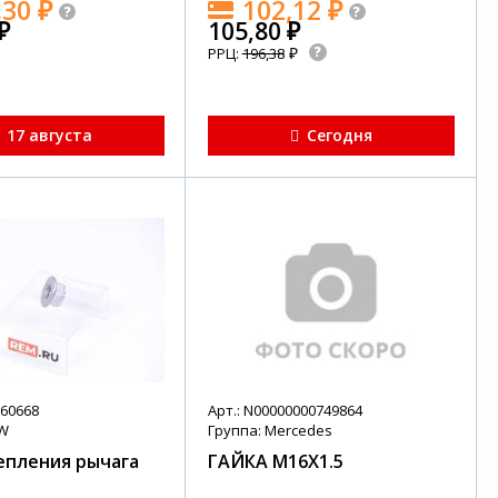
,30
₽
102,12
₽
₽
105,80
₽
₽
РРЦ:
196,38
17 августа
Сегодня
760668
Арт.: N00000000749864
MW
Группа: Mercedes
епления рычага
ГАЙКА M16X1.5