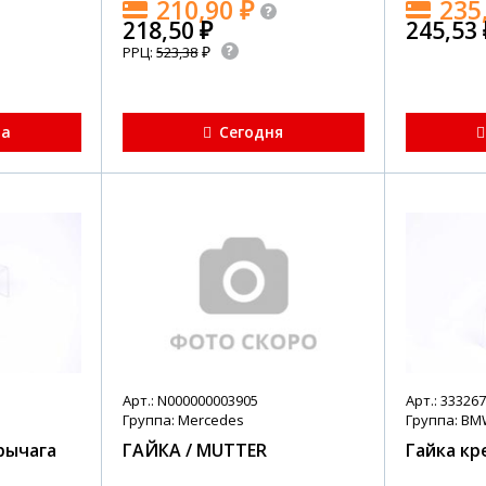
210,90
₽
235
218,50
₽
245,53
₽
РРЦ:
523,38
та
Сегодня
Арт.: N000000003905
Арт.: 33326
Группа: Mercedes
Группа: B
рычага
ГАЙКА / MUTTER
Гайка кр