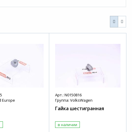
65
Арт.: N0150816
d Europe
Группа: VolksWagen
Гайка шестигранная
и
в наличии