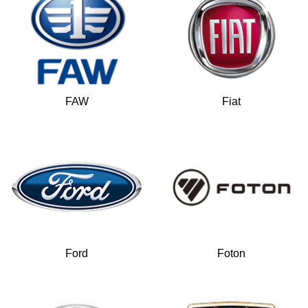
FAW
Fiat
Ford
Foton