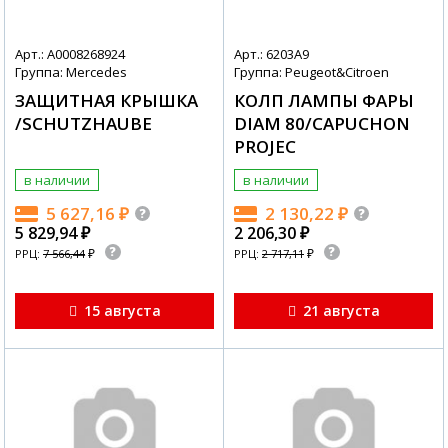
Арт.: A0008268924
Арт.: 6203A9
Группа: Mercedes
Группа: Peugeot&Citroen
ЗАЩИТНАЯ КРЫШКА
КОЛП ЛАМПЫ ФАРЫ
/SCHUTZHAUBE
DIAM 80/CAPUCHON
PROJEC
в наличии
в наличии
5 627,16
₽
2 130,22
₽
5 829,94
₽
2 206,30
₽
₽
₽
РРЦ:
7 566,44
РРЦ:
2 717,11
15 августа
21 августа