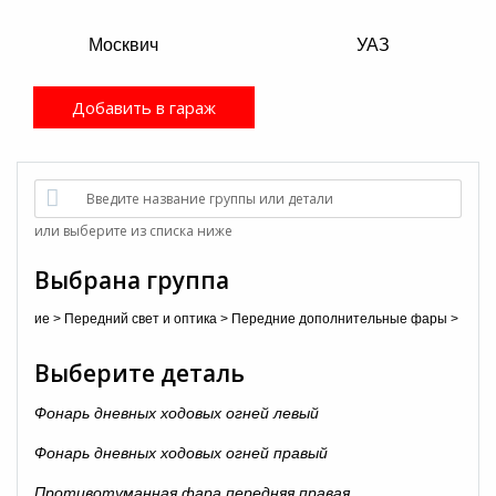
Москвич
УАЗ
Добавить в гараж
Введите название группы или детали
или выберите из списка ниже
Выбрана группа
свещение
>
Передний свет и оптика
>
Передние дополнительные фары
>
Выберите деталь
Фонарь дневных ходовых огней левый
Фонарь дневных ходовых огней правый
Противотуманная фара передняя правая