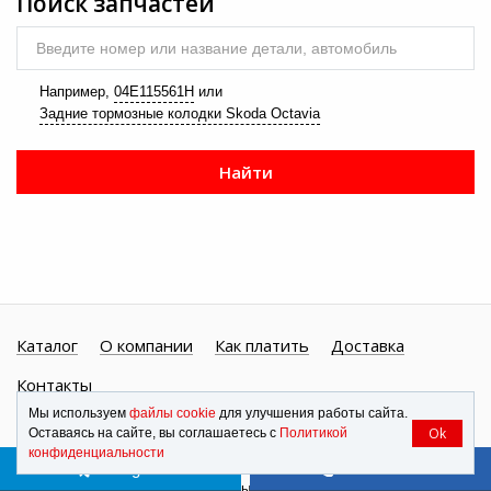
Поиск запчастей
Введите номер или название детали, автомобиль
Например,
04E115561H
или
Задние тормозные колодки Skoda Octavia
Найти
Каталог
О компании
Как платить
Доставка
Контакты
Мы используем
файлы cookie
для улучшения работы сайта.
Ok
Оставаясь на сайте, вы соглашаетесь с
Политикой
конфиденциальности
Telegram
Позвонить
REM.ru
— продажа автомобильных аксессуаров, шин, дисков и