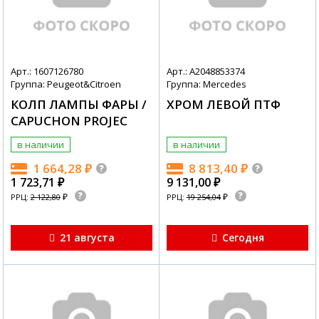
Арт.: 1607126780
Арт.: A2048853374
Группа: Peugeot&Citroen
Группа: Mercedes
КОЛП ЛАМПЫ ФАРЫ /
ХРОМ ЛЕВОЙ ПТФ
CAPUCHON PROJEC
в наличии
в наличии
1 664,28
₽
8 813,40
₽
1 723,71
₽
9 131,00
₽
₽
₽
РРЦ:
2 122,80
РРЦ:
19 254,04
21 августа
Сегодня