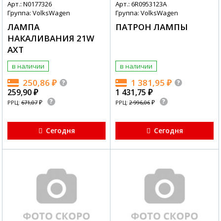
Арт.: N0177326
Арт.: 6R0953123A
Группа: VolksWagen
Группа: VolksWagen
ЛАМПА
ПАТРОН ЛАМПЫ
НАКАЛИВАНИЯ 21W
АХТ
в наличии
в наличии
250,86
₽
1 381,95
₽
259,90
₽
1 431,75
₽
₽
₽
РРЦ:
671,07
РРЦ:
2 996,06
Сегодня
Сегодня