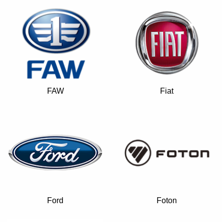
FAW
Fiat
Ford
Foton