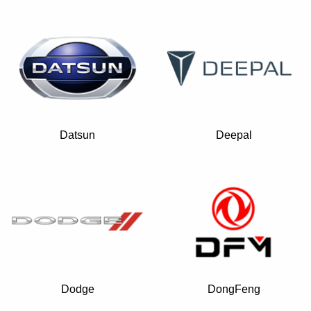
Datsun
Deepal
Dodge
DongFeng