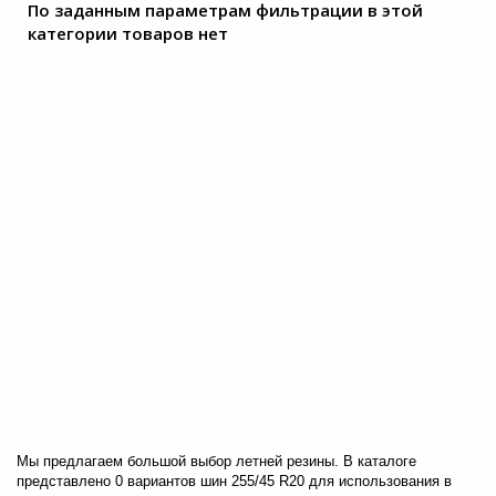
По заданным параметрам фильтрации в этой
категории товаров нет
+7 (495) 025-03-03
Фильтр по параметрам
Мы предлагаем большой выбор летней резины. В каталоге
Цена
представлено 0 вариантов шин 255/45 R20 для использования в