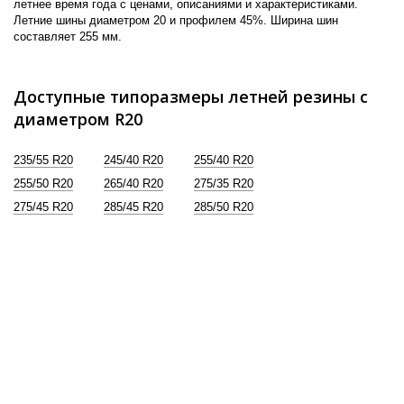
летнее время года с ценами, описаниями и характеристиками.
от
до
Летние шины диаметром 20 и профилем 45%. Ширина шин
составляет 255 мм.
Доступные типоразмеры летней резины с
диаметром R20
235/55 R20
245/40 R20
255/40 R20
255/50 R20
265/40 R20
275/35 R20
275/45 R20
285/45 R20
285/50 R20