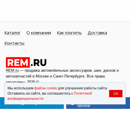
Каталог
О компании
Как платить
Доставка
Контакты
REM.ru
— продажа автомобильных аксессуаров, шин, дисков и
автозапчастей в Москве и
Санкт-Петербурге
. Все права
защищены, 2026 ©
Мы используем
файлы cookie
для улучшения работы сайта.
Ok
Оставаясь на сайте, вы соглашаетесь с
Политикой
конфиденциальности
Заказать обратный
Telegram
звонок
Для повышения удобства работы с сайтом компания REM.RU
использует файлы cookie
. В cookie содержатся данные о прошлых
посещениях сайта. Если Вы не хотите, чтобы эти данные
обрабатывались, отключите cookie в настройках браузера.